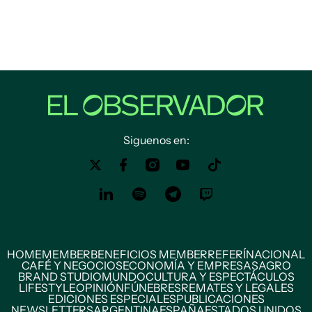
Siguenos en:
HOME
MEMBER
BENEFICIOS MEMBER
REFERÍ
NACIONAL
CAFÉ Y NEGOCIOS
ECONOMÍA Y EMPRESAS
AGRO
BRAND STUDIO
MUNDO
CULTURA Y ESPECTÁCULOS
LIFESTYLE
OPINIÓN
FÚNEBRES
REMATES Y LEGALES
EDICIONES ESPECIALES
PUBLICACIONES
NEWSLETTERS
ARGENTINA
ESPAÑA
ESTADOS UNIDOS