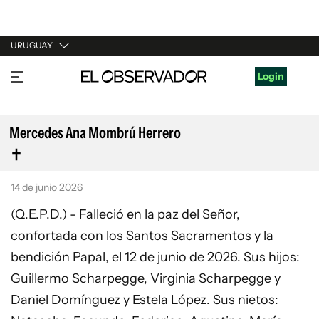
URUGUAY
URUGUAY
Login
ARGENTINA
ESPAÑA
Mercedes Ana Mombrú Herrero
ESTADOS UNIDOS
14 de junio 2026
(Q.E.P.D.) - Falleció en la paz del Señor,
confortada con los Santos Sacramentos y la
bendición Papal, el 12 de junio de 2026. Sus hijos:
Guillermo Scharpegge, Virginia Scharpegge y
Daniel Domínguez y Estela López. Sus nietos: