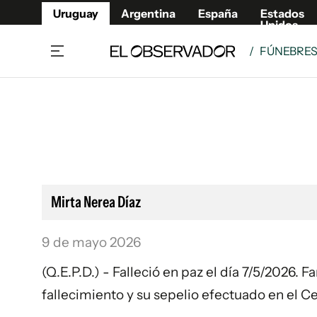
Uruguay
Argentina
España
Estados
Unidos
/
FÚNEBRE
Home
Lifestyl
Member
Opinió
Beneficios Member
Fúnebr
Referí
Remates
10°C
Sábado:
Ahora en:
Montevideo
Nacional
Mín
7°
Máx
Edicion
11°
Muy Nuboso
Café y Negocios
Publica
Mirta Nerea Díaz
Economía y Empresas
Newslet
Agro
Argent
9 de mayo 2026
Brand Studio
España
(Q.E.P.D.) - Falleció en paz el día 7/5/2026.
Mundo
Estados
fallecimiento y su sepelio efectuado en el 
Cultura y Espectáculos