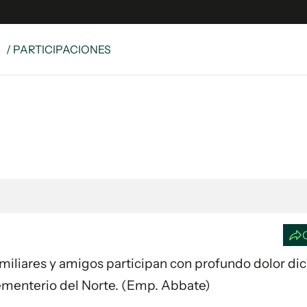
S
/ PARTICIPACIONES
e
S
n
es
Siguenos en:
 y Legales
es especiales
ciones
ters
ina
 Familiares y amigos participan con profundo dolor di
 Unidos
Cementerio del Norte. (Emp. Abbate)