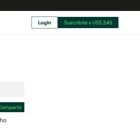
Login
Suscribite x US$ 3,45
uscríbete ahora a El Observador y elegí hasta
donde llegar.
Compartir
cho
Suscribite x US$ 3,45