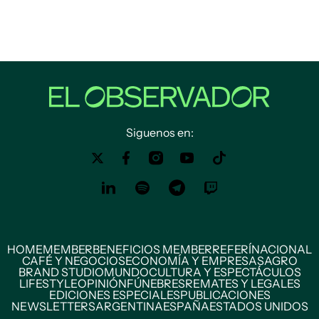
Siguenos en:
HOME
MEMBER
BENEFICIOS MEMBER
REFERÍ
NACIONAL
CAFÉ Y NEGOCIOS
ECONOMÍA Y EMPRESAS
AGRO
BRAND STUDIO
MUNDO
CULTURA Y ESPECTÁCULOS
LIFESTYLE
OPINIÓN
FÚNEBRES
REMATES Y LEGALES
EDICIONES ESPECIALES
PUBLICACIONES
NEWSLETTERS
ARGENTINA
ESPAÑA
ESTADOS UNIDOS