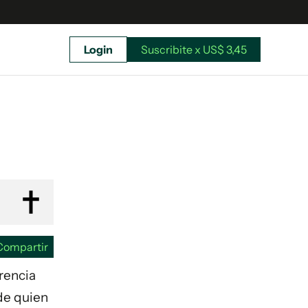
Login
Suscribite x US$ 3,45
uscríbete ahora a El Observador y elegí hasta
donde llegar.
Compartir
erencia
de quien
Suscribite x US$ 3,45