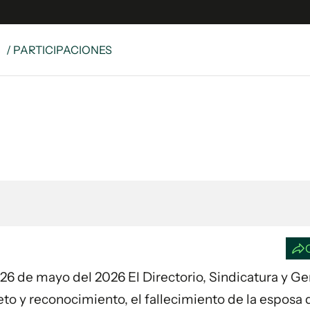
S
/ PARTICIPACIONES
e
S
n
es
Siguenos en:
 y Legales
es especiales
ciones
ters
ina
 Unidos
ía 26 de mayo del 2026 El Directorio, Sindicatura y G
to y reconocimiento, el fallecimiento de la esposa 