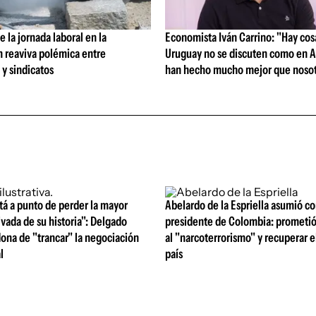
 la jornada laboral en la
Economista Iván Carrino: "Hay cos
n reaviva polémica entre
Uruguay no se discuten como en A
y sindicatos
han hecho mucho mejor que nosot
á a punto de perder la mayor
Abelardo de la Espriella asumió c
ivada de su historia": Delgado
presidente de Colombia: prometió
ona de "trancar" la negociación
al "narcoterrorismo" y recuperar e
l
país