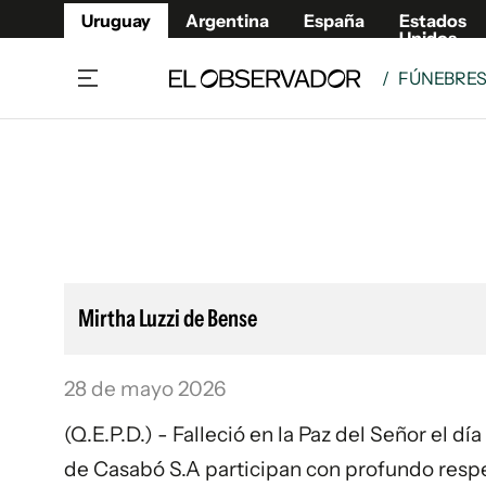
Uruguay
Argentina
España
Estados
Unidos
/
FÚNEBRE
Home
Lifestyl
Member
Opinió
Beneficios Member
Fúnebr
Referí
Remates
10°C
Sábado:
Ahora en:
Montevideo
Nacional
Mín
8°
Máx
Edicion
11°
Cielo Claro
Café y Negocios
Publica
Mirtha Luzzi de Bense
Economía y Empresas
Newslet
Agro
Argent
28 de mayo 2026
Brand Studio
España
Mundo
Estados
(Q.E.P.D.) - Falleció en la Paz del Señor el d
Cultura y Espectáculos
de Casabó S.A participan con profundo respe