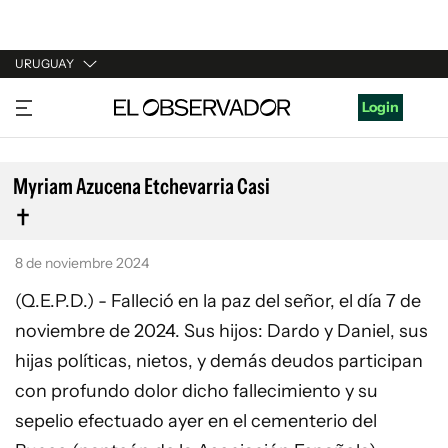
URUGUAY
URUGUAY
Login
ARGENTINA
ESPAÑA
Myriam Azucena Etchevarria Casi
ESTADOS UNIDOS
8 de noviembre 2024
(Q.E.P.D.) - Falleció en la paz del señor, el día 7 de
noviembre de 2024. Sus hijos: Dardo y Daniel, sus
hijas políticas, nietos, y demás deudos participan
con profundo dolor dicho fallecimiento y su
sepelio efectuado ayer en el cementerio del