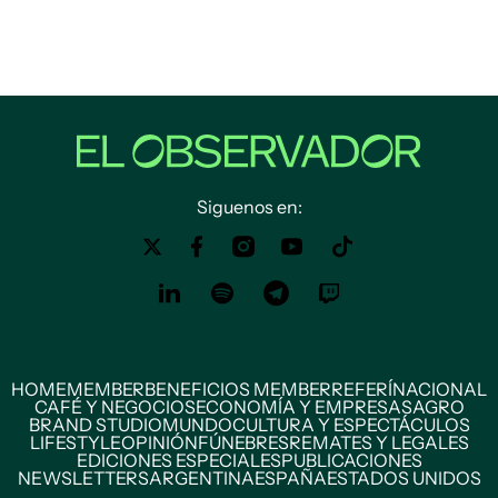
Siguenos en:
HOME
MEMBER
BENEFICIOS MEMBER
REFERÍ
NACIONAL
CAFÉ Y NEGOCIOS
ECONOMÍA Y EMPRESAS
AGRO
BRAND STUDIO
MUNDO
CULTURA Y ESPECTÁCULOS
LIFESTYLE
OPINIÓN
FÚNEBRES
REMATES Y LEGALES
EDICIONES ESPECIALES
PUBLICACIONES
NEWSLETTERS
ARGENTINA
ESPAÑA
ESTADOS UNIDOS