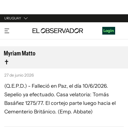
URUGUAY
URUGUAY
Login
ARGENTINA
ESPAÑA
Myriam Matto
ESTADOS UNIDOS
27 de junio 2026
(Q.E.P.D.) - Falleció en Paz, el día 10/6/2026.
Sepelio ya efectuado. Casa velatoria: Tomás
Basáñez 1275/77. El cortejo parte luego hacia el
Cementerio Británico. (Emp. Abbate)