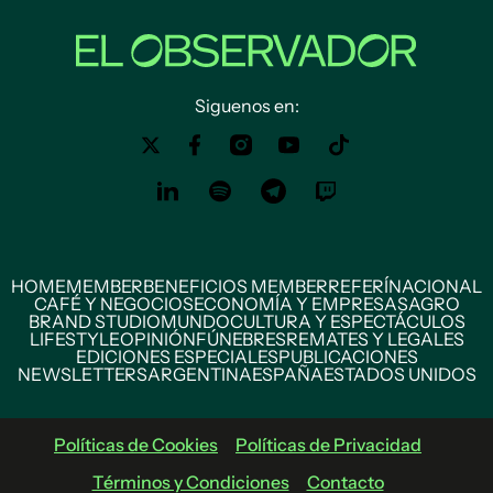
Siguenos en:
HOME
MEMBER
BENEFICIOS MEMBER
REFERÍ
NACIONAL
CAFÉ Y NEGOCIOS
ECONOMÍA Y EMPRESAS
AGRO
BRAND STUDIO
MUNDO
CULTURA Y ESPECTÁCULOS
LIFESTYLE
OPINIÓN
FÚNEBRES
REMATES Y LEGALES
EDICIONES ESPECIALES
PUBLICACIONES
NEWSLETTERS
ARGENTINA
ESPAÑA
ESTADOS UNIDOS
Políticas de Cookies
Políticas de Privacidad
Términos y Condiciones
Contacto