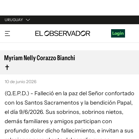
URUGUAY
URUGUAY
Login
ARGENTINA
ESPAÑA
Myriam Nelly Corazzo Bianchi
ESTADOS UNIDOS
10 de junio 2026
(Q.E.P.D.) - Falleció en la paz del Señor confortado
con los Santos Sacramentos y la bendición Papal,
el día 9/6/2026. Sus sobrinos, sobrinos nietos,
demás familiares y amigos participan con
profundo dolor dicho fallecimiento, e invitan a sus