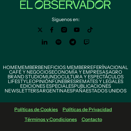
Siguenos en:
HOME
MEMBER
BENEFICIOS MEMBER
REFERÍ
NACIONAL
CAFÉ Y NEGOCIOS
ECONOMÍA Y EMPRESAS
AGRO
BRAND STUDIO
MUNDO
CULTURA Y ESPECTÁCULOS
LIFESTYLE
OPINIÓN
FÚNEBRES
REMATES Y LEGALES
EDICIONES ESPECIALES
PUBLICACIONES
NEWSLETTERS
ARGENTINA
ESPAÑA
ESTADOS UNIDOS
Políticas de Cookies
Políticas de Privacidad
Términos y Condiciones
Contacto