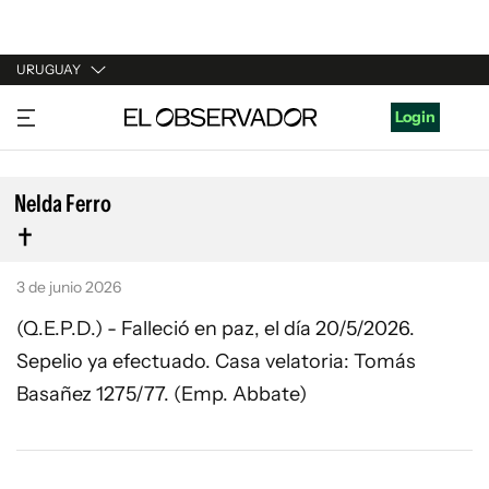
URUGUAY
URUGUAY
Login
ARGENTINA
ESPAÑA
Nelda Ferro
ESTADOS UNIDOS
3 de junio 2026
(Q.E.P.D.) - Falleció en paz, el día 20/5/2026.
Sepelio ya efectuado. Casa velatoria: Tomás
Basañez 1275/77. (Emp. Abbate)