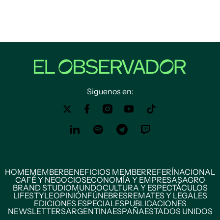
Siguenos en:
HOME
MEMBER
BENEFICIOS MEMBER
REFERÍ
NACIONAL
CAFÉ Y NEGOCIOS
ECONOMÍA Y EMPRESAS
AGRO
BRAND STUDIO
MUNDO
CULTURA Y ESPECTÁCULOS
LIFESTYLE
OPINIÓN
FÚNEBRES
REMATES Y LEGALES
EDICIONES ESPECIALES
PUBLICACIONES
NEWSLETTERS
ARGENTINA
ESPAÑA
ESTADOS UNIDOS