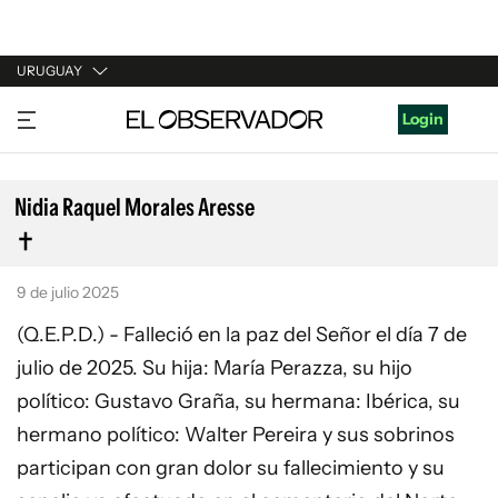
URUGUAY
URUGUAY
Login
ARGENTINA
ESPAÑA
Nidia Raquel Morales Aresse
ESTADOS UNIDOS
9 de julio 2025
(Q.E.P.D.) - Falleció en la paz del Señor el día 7 de
julio de 2025. Su hija: María Perazza, su hijo
político: Gustavo Graña, su hermana: Ibérica, su
hermano político: Walter Pereira y sus sobrinos
participan con gran dolor su fallecimiento y su