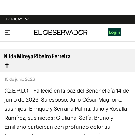
URUGUAY
URUGUAY
Login
ARGENTINA
ESPAÑA
Nilda Mireya Ribeiro Ferreira
ESTADOS UNIDOS
15 de junio 2026
(Q.E.P.D.) - Falleció en la paz del Señor el día 14 de
junio de 2026. Su esposo: Julio César Maglione,
sus hijos: Enrique y Serrana Palma, Julio y Rosalía
Ramírez, sus nietos: Giuliana, Sofía, Bruno y
Emiliano participan con profundo dolor su