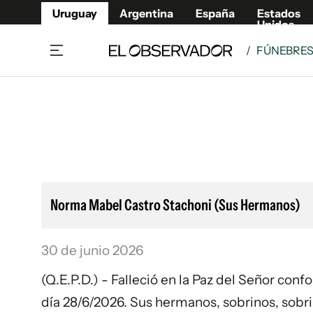
Uruguay
Argentina
España
Estados
Unidos
/
FÚNEBRE
Home
Lifestyl
Member
Opinió
Beneficios Member
Fúnebr
Referí
Remates
9°C
Domingo:
Ahora en:
Montevideo
Nacional
Mín
9°
Máx
11°
Edicion
Nubes
Café y Negocios
Publica
Norma Mabel Castro Stachoni (Sus Hermanos)
Economía y Empresas
Newslet
Agro
Argent
30 de junio 2026
Brand Studio
España
Mundo
Estados
(Q.E.P.D.) - Falleció en la Paz del Señor con
Cultura y Espectáculos
día 28/6/2026. Sus hermanos, sobrinos, sobr