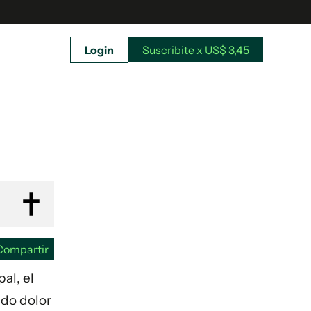
Login
Suscribite x US$ 3,45
uscríbete ahora a El Observador y elegí hasta
donde llegar.
Compartir
al, el
ndo dolor
Suscribite x US$ 3,45