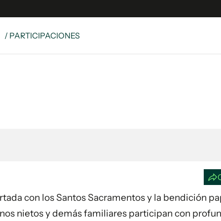
S
/ PARTICIPACIONES
e
S
n
es
Siguenos en:
 y Legales
es especiales
ciones
ters
ina
 Unidos
fortada con los Santos Sacramentos y la bendición pap
inos nietos y demás familiares participan con profu