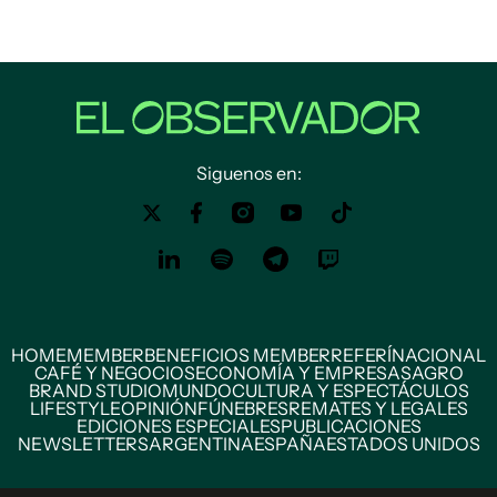
Siguenos en:
HOME
MEMBER
BENEFICIOS MEMBER
REFERÍ
NACIONAL
CAFÉ Y NEGOCIOS
ECONOMÍA Y EMPRESAS
AGRO
BRAND STUDIO
MUNDO
CULTURA Y ESPECTÁCULOS
LIFESTYLE
OPINIÓN
FÚNEBRES
REMATES Y LEGALES
EDICIONES ESPECIALES
PUBLICACIONES
NEWSLETTERS
ARGENTINA
ESPAÑA
ESTADOS UNIDOS