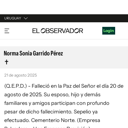
URUGUAY
URUGUAY
Login
ARGENTINA
ESPAÑA
Norma Sonia Garrido Pérez
ESTADOS UNIDOS
21 de agosto 2025
(Q.E.P.D.) - Falleció en la Paz del Señor el día 20 de
agosto de 2025. Su esposo, hijo y demás
familiares y amigos participan con profundo
pesar de dicho fallecimiento. Sepelio ya
efectuado. Cementerio Norte. (Empresa