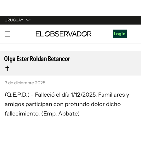
URUGUAY
URUGUAY
Login
ARGENTINA
ESPAÑA
Olga Ester Roldan Betancor
ESTADOS UNIDOS
3 de diciembre 2025
(Q.E.P.D.) - Falleció el día 1/12/2025. Familiares y
amigos participan con profundo dolor dicho
fallecimiento. (Emp. Abbate)