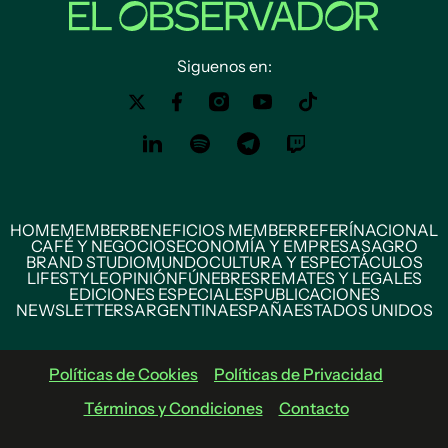
Siguenos en:
HOME
MEMBER
BENEFICIOS MEMBER
REFERÍ
NACIONAL
CAFÉ Y NEGOCIOS
ECONOMÍA Y EMPRESAS
AGRO
BRAND STUDIO
MUNDO
CULTURA Y ESPECTÁCULOS
LIFESTYLE
OPINIÓN
FÚNEBRES
REMATES Y LEGALES
EDICIONES ESPECIALES
PUBLICACIONES
NEWSLETTERS
ARGENTINA
ESPAÑA
ESTADOS UNIDOS
Políticas de Cookies
Políticas de Privacidad
Términos y Condiciones
Contacto