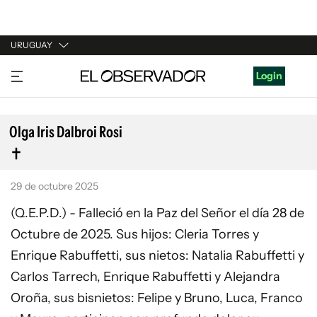
URUGUAY
URUGUAY
Login
ARGENTINA
ESPAÑA
Olga Iris Dalbroi Rosi
ESTADOS UNIDOS
29 de octubre 2025
(Q.E.P.D.) - Falleció en la Paz del Señor el día 28 de
Octubre de 2025. Sus hijos: Cleria Torres y
Enrique Rabuffetti, sus nietos: Natalia Rabuffetti y
Carlos Tarrech, Enrique Rabuffetti y Alejandra
Oroña, sus bisnietos: Felipe y Bruno, Luca, Franco