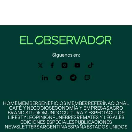
Siguenos en:
HOME
MEMBER
BENEFICIOS MEMBER
REFERÍ
NACIONAL
CAFÉ Y NEGOCIOS
ECONOMÍA Y EMPRESAS
AGRO
BRAND STUDIO
MUNDO
CULTURA Y ESPECTÁCULOS
LIFESTYLE
OPINIÓN
FÚNEBRES
REMATES Y LEGALES
EDICIONES ESPECIALES
PUBLICACIONES
NEWSLETTERS
ARGENTINA
ESPAÑA
ESTADOS UNIDOS