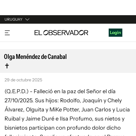
URUGUAY
URUGUAY
Login
ARGENTINA
ESPAÑA
Olga Menéndez de Canabal
ESTADOS UNIDOS
29 de octubre 2025
(Q.E.P.D.) - Falleció en la paz del Señor el día
27/10/2025. Sus hijos: Rodolfo, Joaquín y Chely
Álvarez, Olguita y MiKe Potter, Juan Carlos y Lucia
Ruibal y Jaime Duré e Ilsa Profumo, sus nietos y
bisnietos participan con profundo dolor dicho