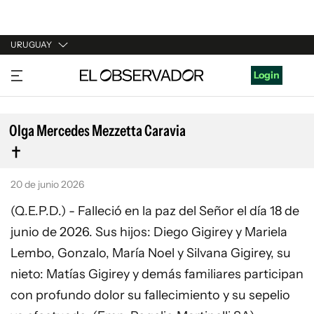
URUGUAY
URUGUAY
Login
ARGENTINA
ESPAÑA
Olga Mercedes Mezzetta Caravia
ESTADOS UNIDOS
20 de junio 2026
(Q.E.P.D.) - Falleció en la paz del Señor el día 18 de
junio de 2026. Sus hijos: Diego Gigirey y Mariela
Lembo, Gonzalo, María Noel y Silvana Gigirey, su
nieto: Matías Gigirey y demás familiares participan
con profundo dolor su fallecimiento y su sepelio