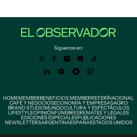
Siguenos en:
HOME
MEMBER
BENEFICIOS MEMBER
REFERÍ
NACIONAL
CAFÉ Y NEGOCIOS
ECONOMÍA Y EMPRESAS
AGRO
BRAND STUDIO
MUNDO
CULTURA Y ESPECTÁCULOS
LIFESTYLE
OPINIÓN
FÚNEBRES
REMATES Y LEGALES
EDICIONES ESPECIALES
PUBLICACIONES
NEWSLETTERS
ARGENTINA
ESPAÑA
ESTADOS UNIDOS