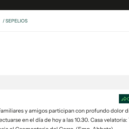
S
/ SEPELIOS
e
S
n
es
Siguenos en:
 y Legales
es especiales
ciones
ters
ina
. Familiares y amigos participan con profundo dolor 
 Unidos
fectuarse en el día de hoy a las 10.30. Casa velatoria