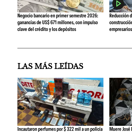
Negocio bancario en primer semestre 2026:
Reducción de
ganancias de US$ 671 millones, con impulso
construcció
clave del crédito y los depósitos
empresarios 
LAS MÁS LEÍDAS
Incautaron perfumes por $ 322 mil a un policía
Muere José B