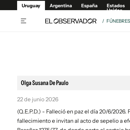
Uruguay
Argentina
España
Estados
Unidos
/
FÚNEBRE
Home
Lifestyl
Member
Opinió
Beneficios Member
Fúnebr
Referí
Remates
13°C
Sábado:
Ahora en:
Montevideo
Nacional
Mín
8°
Máx
Edicion
11°
Cielo Claro
Café y Negocios
Publica
Olga Susana De Paulo
Economía y Empresas
Newslet
Agro
Argent
22 de junio 2026
Brand Studio
España
(Q.E.P.D.) - Falleció en paz el día 20/6/2026
Mundo
Estados
fallecimiento e invitan al acto de sepelio a e
Cultura y Espectáculos