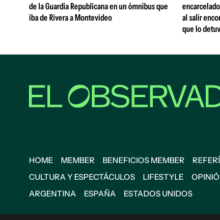
de la Guardia Republicana en un ómnibus que
encarcelado
iba de Rivera a Montevideo
al salir enc
que lo detu
HOME
MEMBER
BENEFICIOS MEMBER
REFERÍ
CULTURA Y ESPECTÁCULOS
LIFESTYLE
OPINI
ARGENTINA
ESPAÑA
ESTADOS UNIDOS