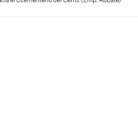
hacia el Ccementerio del Cerro. (Emp. Abbate)