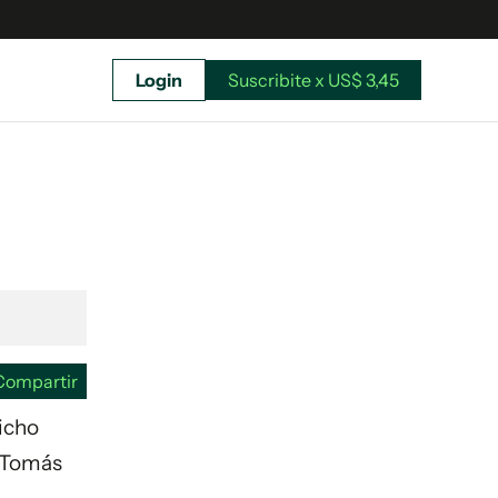
Login
Suscribite x US$ 3,45
uscríbete ahora a El Observador y elegí hasta
donde llegar.
Compartir
dicho
: Tomás
Suscribite x US$ 3,45