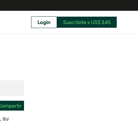
Login
Suscribite x US$ 3,45
uscríbete ahora a El Observador y elegí hasta
donde llegar.
Compartir
, su
Suscribite x US$ 3,45