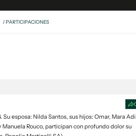
S
/ PARTICIPACIONES
e
S
n
es
Siguenos en:
 y Legales
es especiales
ciones
ters
ina
26. Su esposa: Nilda Santos, sus hijos: Omar, Mara Adi
 Unidos
 y Manuela Rouco, participan con profundo dolor su