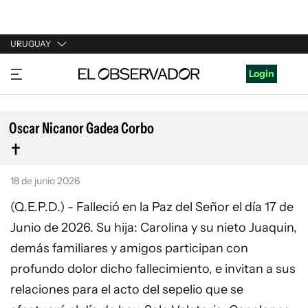
URUGUAY
URUGUAY
Login
ARGENTINA
ESPAÑA
Oscar Nicanor Gadea Corbo
ESTADOS UNIDOS
18 de junio 2026
(Q.E.P.D.) - Falleció en la Paz del Señor el día 17 de
Junio de 2026. Su hija: Carolina y su nieto Juaquin,
demás familiares y amigos participan con
profundo dolor dicho fallecimiento, e invitan a sus
relaciones para el acto del sepelio que se