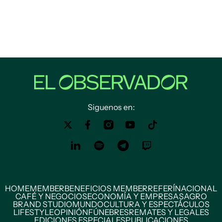
Siguenos en:
HOME
MEMBER
BENEFICIOS MEMBER
REFERÍ
NACIONAL
CAFÉ Y NEGOCIOS
ECONOMÍA Y EMPRESAS
AGRO
BRAND STUDIO
MUNDO
CULTURA Y ESPECTÁCULOS
LIFESTYLE
OPINIÓN
FÚNEBRES
REMATES Y LEGALES
EDICIONES ESPECIALES
PUBLICACIONES