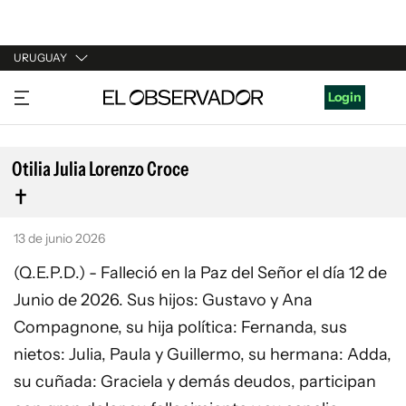
URUGUAY
URUGUAY
Login
ARGENTINA
ESPAÑA
Otilia Julia Lorenzo Croce
ESTADOS UNIDOS
13 de junio 2026
(Q.E.P.D.) - Falleció en la Paz del Señor el día 12 de
Junio de 2026. Sus hijos: Gustavo y Ana
Compagnone, su hija política: Fernanda, sus
nietos: Julia, Paula y Guillermo, su hermana: Adda,
su cuñada: Graciela y demás deudos, participan