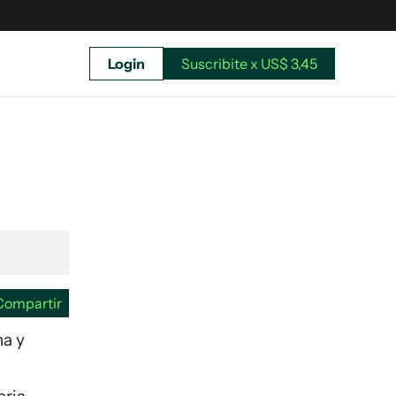
Login
Suscribite x US$ 3,45
uscríbete ahora a El Observador y elegí hasta
donde llegar.
Compartir
na y
Suscribite x US$ 3,45