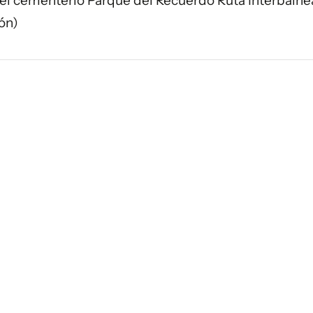
 el cementerio Parque del Recuerdo Ruta Interbalnea
ón)