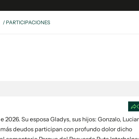
S
/ PARTICIPACIONES
e
S
n
es
Siguenos en:
 y Legales
es especiales
ciones
ters
ina
o de 2026. Su esposa Gladys, sus hijos: Gonzalo, Lucia
 Unidos
demás deudos participan con profundo dolor dicho