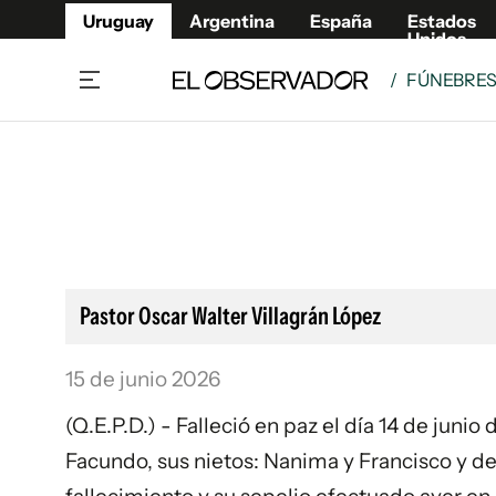
Uruguay
Argentina
España
Estados
Unidos
/
FÚNEBRE
Home
Lifestyl
Member
Opinió
Beneficios Member
Fúnebr
Referí
Remates
11°C
Sábado:
Ahora en:
Montevideo
Nacional
Mín
7°
Máx
Edicion
11°
Cielo Claro
Café y Negocios
Publica
Pastor Oscar Walter Villagrán López
Economía y Empresas
Newslet
Agro
Argent
15 de junio 2026
Brand Studio
España
(Q.E.P.D.) - Falleció en paz el día 14 de juni
Mundo
Estados
Facundo, sus nietos: Nanima y Francisco y 
Cultura y Espectáculos