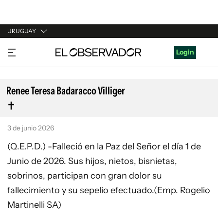
URUGUAY
URUGUAY
Login
ARGENTINA
ESPAÑA
Renee Teresa Badaracco Villiger
ESTADOS UNIDOS
3 de junio 2026
(Q.E.P.D.) -Falleció en la Paz del Señor el día 1 de
Junio de 2026. Sus hijos, nietos, bisnietas,
sobrinos, participan con gran dolor su
fallecimiento y su sepelio efectuado.(Emp. Rogelio
Martinelli SA)