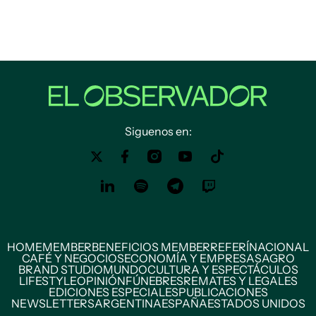
Siguenos en:
HOME
MEMBER
BENEFICIOS MEMBER
REFERÍ
NACIONAL
CAFÉ Y NEGOCIOS
ECONOMÍA Y EMPRESAS
AGRO
BRAND STUDIO
MUNDO
CULTURA Y ESPECTÁCULOS
LIFESTYLE
OPINIÓN
FÚNEBRES
REMATES Y LEGALES
EDICIONES ESPECIALES
PUBLICACIONES
NEWSLETTERS
ARGENTINA
ESPAÑA
ESTADOS UNIDOS