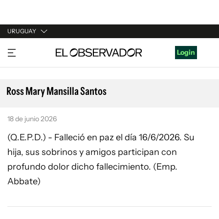
URUGUAY
URUGUAY
Login
ARGENTINA
ESPAÑA
Ross Mary Mansilla Santos
ESTADOS UNIDOS
18 de junio 2026
(Q.E.P.D.) - Falleció en paz el día 16/6/2026. Su
hija, sus sobrinos y amigos participan con
profundo dolor dicho fallecimiento. (Emp.
Abbate)