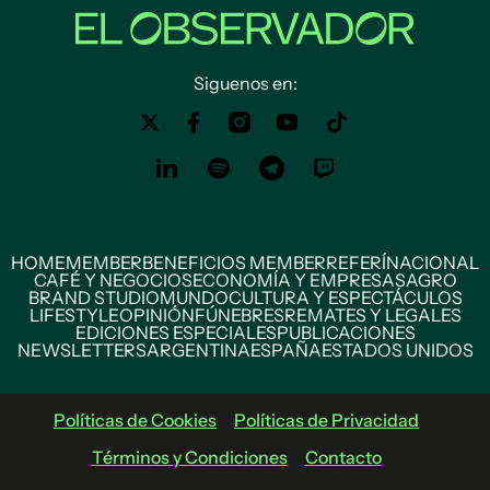
Siguenos en:
HOME
MEMBER
BENEFICIOS MEMBER
REFERÍ
NACIONAL
CAFÉ Y NEGOCIOS
ECONOMÍA Y EMPRESAS
AGRO
BRAND STUDIO
MUNDO
CULTURA Y ESPECTÁCULOS
LIFESTYLE
OPINIÓN
FÚNEBRES
REMATES Y LEGALES
EDICIONES ESPECIALES
PUBLICACIONES
NEWSLETTERS
ARGENTINA
ESPAÑA
ESTADOS UNIDOS
Políticas de Cookies
Políticas de Privacidad
Términos y Condiciones
Contacto