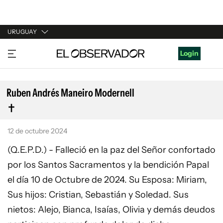
URUGUAY
URUGUAY
Login
ARGENTINA
ESPAÑA
Ruben Andrés Maneiro Modernell
ESTADOS UNIDOS
12 de octubre 2024
(Q.E.P.D.) - Falleció en la paz del Señor confortado
por los Santos Sacramentos y la bendición Papal
el día 10 de Octubre de 2024. Su Esposa: Miriam,
Sus hijos: Cristian, Sebastián y Soledad. Sus
nietos: Alejo, Bianca, Isaías, Olivia y demás deudos