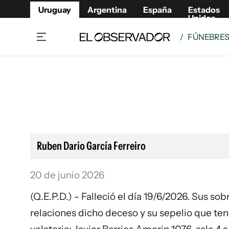
Uruguay
Argentina
España
Estados
Unidos
/
FÚNEBRE
Home
Lifestyl
Member
Opinió
Beneficios Member
Fúnebr
Referí
Remates
13°C
Sábado:
Ahora en:
Montevideo
Nacional
Mín
8°
Máx
Edicion
11°
Cielo Claro
Café y Negocios
Publica
Ruben Dario García Ferreiro
Economía y Empresas
Newslet
Agro
Argent
20 de junio 2026
Brand Studio
España
(Q.E.P.D.) - Falleció el día 19/6/2026. Sus so
Mundo
Estados
relaciones dicho deceso y su sepelio que tend
Cultura y Espectáculos