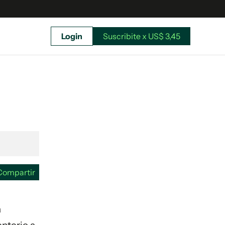
Login
Suscribite x US$ 3,45
uscríbete ahora a El Observador y elegí hasta
donde llegar.
Compartir
a
Suscribite x US$ 3,45