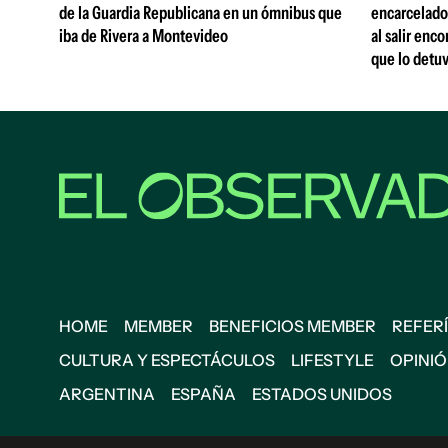
de la Guardia Republicana en un ómnibus que
encarcelado
iba de Rivera a Montevideo
al salir enc
que lo detu
HOME
MEMBER
BENEFICIOS MEMBER
REFERÍ
CULTURA Y ESPECTÁCULOS
LIFESTYLE
OPINI
ARGENTINA
ESPAÑA
ESTADOS UNIDOS