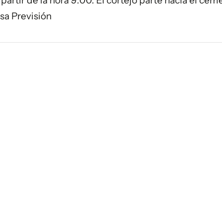
 partir de la hora 9:00. El cortejo parte hacia el cem
sa Previsión