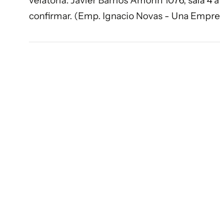
velatoria: Javier Barrios Amorin 1076, sala 4 a
confirmar. (Emp. Ignacio Novas - Una Empre