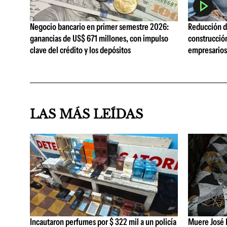
Negocio bancario en primer semestre 2026:
Reducción de
ganancias de US$ 671 millones, con impulso
construcció
clave del crédito y los depósitos
empresarios 
LAS MÁS LEÍDAS
Incautaron perfumes por $ 322 mil a un policía
Muere José B