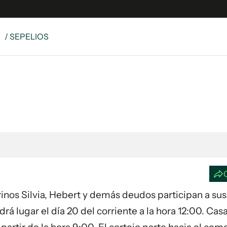
S
/ SEPELIOS
e
S
n
es
Siguenos en:
 y Legales
es especiales
ciones
ters
ina
brinos Silvia, Hebert y demás deudos participan a sus
 Unidos
rá lugar el día 20 del corriente a la hora 12:00. Cas