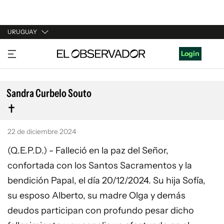
URUGUAY
URUGUAY
Login
ARGENTINA
ESPAÑA
Sandra Curbelo Souto
ESTADOS UNIDOS
22 de diciembre 2024
(Q.E.P.D.) - Falleció en la paz del Señor,
confortada con los Santos Sacramentos y la
bendición Papal, el día 20/12/2024. Su hija Sofía,
su esposo Alberto, su madre Olga y demás
deudos participan con profundo pesar dicho