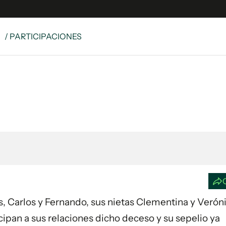
S
/ PARTICIPACIONES
e
S
n
es
Siguenos en:
 y Legales
es especiales
°
ciones
ters
ina
 Unidos
jos, Carlos y Fernando, sus nietas Clementina y Veróni
ipan a sus relaciones dicho deceso y su sepelio ya