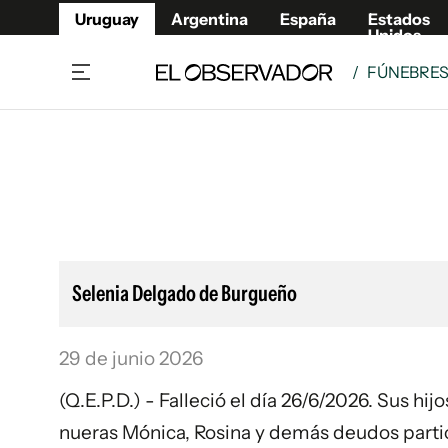
Uruguay
Argentina
España
Estados
Unidos
/
FÚNEBRE
Home
Lifestyl
Member
Opinió
Beneficios Member
Fúnebr
Referí
Remates
8°C
Domingo:
Ahora en:
Montevideo
Nacional
Mín
9°
Edicion
Máx
10
Nubes Dispersas
Café y Negocios
Publica
Selenia Delgado de Burgueño
Economía y Empresas
Newslet
Agro
Argent
29 de junio 2026
Brand Studio
España
Mundo
Estados
(Q.E.P.D.) - Falleció el día 26/6/2026. Sus hi
Cultura y Espectáculos
nueras Mónica, Rosina y demás deudos partic