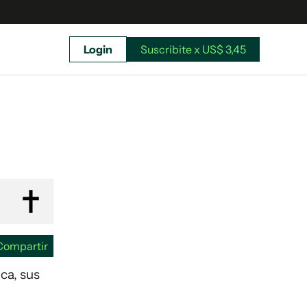
Login
Suscribite x US$ 3,45
uscríbete ahora a El Observador y elegí hasta
donde llegar.
Compartir
ca, sus
Suscribite x US$ 3,45