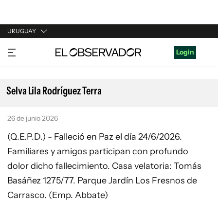
URUGUAY
URUGUAY
Login
ARGENTINA
ESPAÑA
Selva Lila Rodríguez Terra
ESTADOS UNIDOS
26 de junio 2026
(Q.E.P.D.) - Falleció en Paz el día 24/6/2026.
Familiares y amigos participan con profundo
dolor dicho fallecimiento. Casa velatoria: Tomás
Basáñez 1275/77. Parque Jardín Los Fresnos de
Carrasco. (Emp. Abbate)