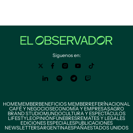
Siguenos en:
HOME
MEMBER
BENEFICIOS MEMBER
REFERÍ
NACIONAL
CAFÉ Y NEGOCIOS
ECONOMÍA Y EMPRESAS
AGRO
BRAND STUDIO
MUNDO
CULTURA Y ESPECTÁCULOS
LIFESTYLE
OPINIÓN
FÚNEBRES
REMATES Y LEGALES
EDICIONES ESPECIALES
PUBLICACIONES
NEWSLETTERS
ARGENTINA
ESPAÑA
ESTADOS UNIDOS