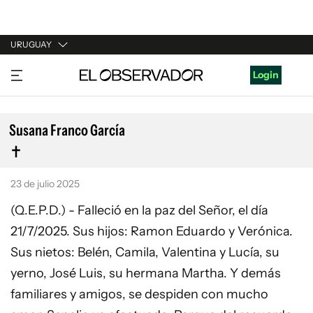
URUGUAY
URUGUAY
Login
ARGENTINA
ESPAÑA
Susana Franco García
ESTADOS UNIDOS
23 de julio 2025
(Q.E.P.D.) - Falleció en la paz del Señor, el día
21/7/2025. Sus hijos: Ramon Eduardo y Verónica.
Sus nietos: Belén, Camila, Valentina y Lucía, su
yerno, José Luis, su hermana Martha. Y demás
familiares y amigos, se despiden con mucho