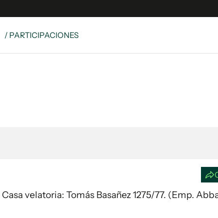
S
/ PARTICIPACIONES
e
S
n
es
Siguenos en:
 y Legales
es especiales
ciones
ters
ina
 Unidos
24. Casa velatoria: Tomás Basañez 1275/77. (Emp. Abba