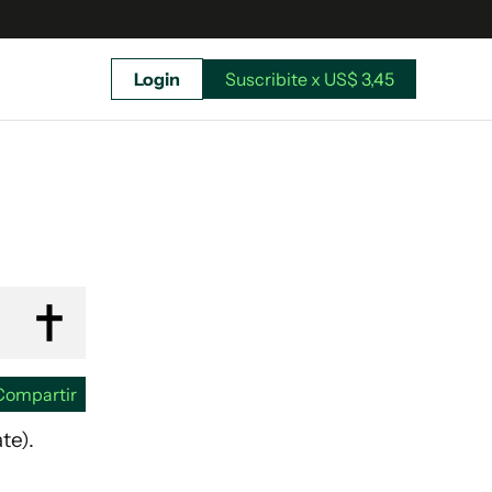
Login
Suscribite x US$ 3,45
uscríbete ahora a El Observador y elegí hasta
donde llegar.
Compartir
te).
Suscribite x US$ 3,45