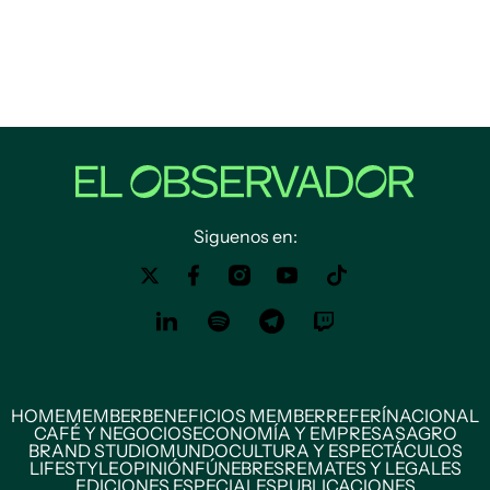
Siguenos en:
HOME
MEMBER
BENEFICIOS MEMBER
REFERÍ
NACIONAL
CAFÉ Y NEGOCIOS
ECONOMÍA Y EMPRESAS
AGRO
BRAND STUDIO
MUNDO
CULTURA Y ESPECTÁCULOS
LIFESTYLE
OPINIÓN
FÚNEBRES
REMATES Y LEGALES
EDICIONES ESPECIALES
PUBLICACIONES