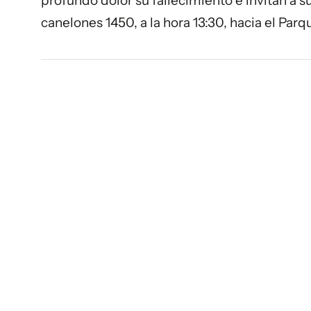
profundo dolor su fallecimiento e invitan a su
canelones 1450, a la hora 13:30, hacia el Parq