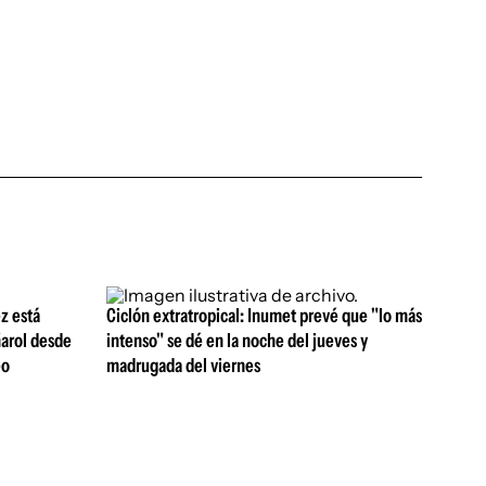
z está
Ciclón extratropical: Inumet prevé que "lo más
ñarol desde
intenso" se dé en la noche del jueves y
eo
madrugada del viernes