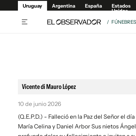
Uruguay
Argentina
España
Estados
Unidos
/
FÚNEBRE
Home
Lifestyl
Member
Opinió
Beneficios Member
Fúnebr
Referí
Remates
15°C
Jueves:
Ahora en:
Montevideo
Nacional
Mín
12°
Máx
15°
Edicion
Nubes
Café y Negocios
Publica
Vicente di Mauro López
Economía y Empresas
Newslet
Agro
Argent
10 de junio 2026
Brand Studio
España
(Q.E.P.D.) - Falleció en la Paz del Señor el dí
Mundo
Estados
María Celina y Daniel Arbor Sus nietos Ángel 
Cultura y Espectáculos