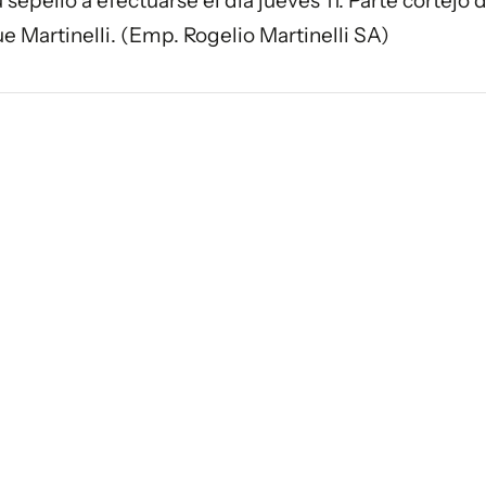
 sepelio a efectuarse el día jueves 11. Parte cortejo
ue Martinelli. (Emp. Rogelio Martinelli SA)