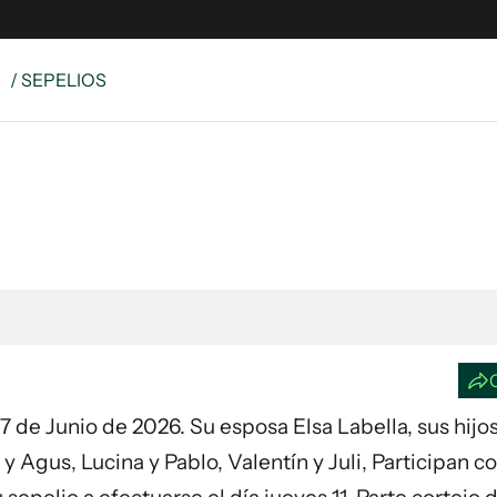
S
/ SEPELIOS
e
S
n
es
Siguenos en:
 y Legales
es especiales
ciones
ters
ina
a 7 de Junio de 2026. Su esposa Elsa Labella, sus hijos
 Unidos
y Agus, Lucina y Pablo, Valentín y Juli, Participan c