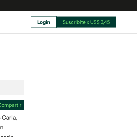
Login
Suscribite x US$ 3,45
uscríbete ahora a El Observador y elegí hasta
donde llegar.
Compartir
 Carla,
on
Suscribite x US$ 3,45