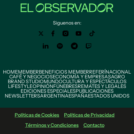
Siguenos en:
HOME
MEMBER
BENEFICIOS MEMBER
REFERÍ
NACIONAL
CAFÉ Y NEGOCIOS
ECONOMÍA Y EMPRESAS
AGRO
BRAND STUDIO
MUNDO
CULTURA Y ESPECTÁCULOS
LIFESTYLE
OPINIÓN
FÚNEBRES
REMATES Y LEGALES
EDICIONES ESPECIALES
PUBLICACIONES
NEWSLETTERS
ARGENTINA
ESPAÑA
ESTADOS UNIDOS
Políticas de Cookies
Políticas de Privacidad
Términos y Condiciones
Contacto