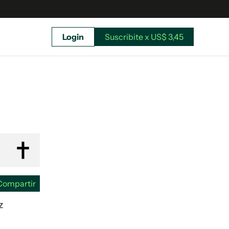
Login
Suscribite x US$ 3,45
uscríbete ahora a El Observador y elegí hasta
donde llegar.
Compartir
z
Suscribite x US$ 3,45