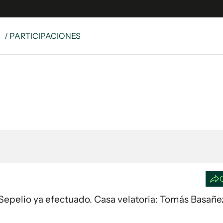
S
/ PARTICIPACIONES
e
S
n
es
Siguenos en:
 y Legales
es especiales
ciones
ters
ina
 Unidos
25.Sepelio ya efectuado. Casa velatoria: Tomás Basañe