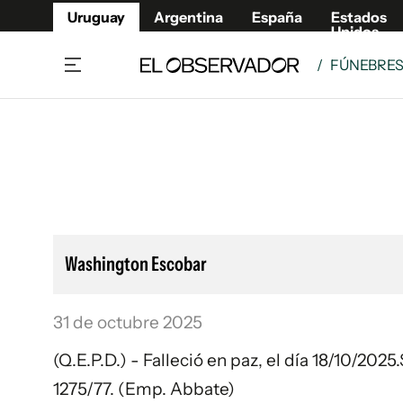
Uruguay
Argentina
España
Estados
Unidos
/
FÚNEBRE
Home
Lifestyl
Member
Opinió
Beneficios Member
Fúnebr
Referí
Remates
12°C
Viernes:
Ahora en:
Montevideo
Nacional
Mín
10°
Máx
12°
Edicion
Nubes
Café y Negocios
Publica
Washington Escobar
Economía y Empresas
Newslet
Agro
Argent
31 de octubre 2025
Brand Studio
España
Mundo
Estados
(Q.E.P.D.) - Falleció en paz, el día 18/10/20
Cultura y Espectáculos
1275/77. (Emp. Abbate)