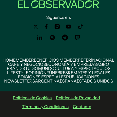
Siguenos en:
HOME
MEMBER
BENEFICIOS MEMBER
REFERÍ
NACIONAL
CAFÉ Y NEGOCIOS
ECONOMÍA Y EMPRESAS
AGRO
BRAND STUDIO
MUNDO
CULTURA Y ESPECTÁCULOS
LIFESTYLE
OPINIÓN
FÚNEBRES
REMATES Y LEGALES
EDICIONES ESPECIALES
PUBLICACIONES
NEWSLETTERS
ARGENTINA
ESPAÑA
ESTADOS UNIDOS
Políticas de Cookies
Políticas de Privacidad
Términos y Condiciones
Contacto