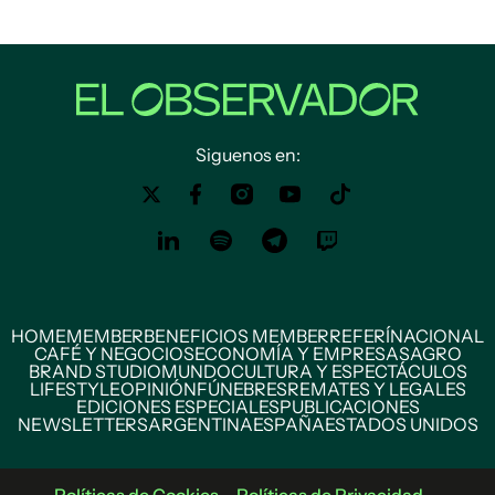
Siguenos en:
HOME
MEMBER
BENEFICIOS MEMBER
REFERÍ
NACIONAL
CAFÉ Y NEGOCIOS
ECONOMÍA Y EMPRESAS
AGRO
BRAND STUDIO
MUNDO
CULTURA Y ESPECTÁCULOS
LIFESTYLE
OPINIÓN
FÚNEBRES
REMATES Y LEGALES
EDICIONES ESPECIALES
PUBLICACIONES
NEWSLETTERS
ARGENTINA
ESPAÑA
ESTADOS UNIDOS