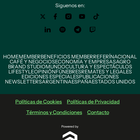
Siguenos en:
HOME
MEMBER
BENEFICIOS MEMBER
REFERÍ
NACIONAL
CAFÉ Y NEGOCIOS
ECONOMÍA Y EMPRESAS
AGRO
BRAND STUDIO
MUNDO
CULTURA Y ESPECTÁCULOS
LIFESTYLE
OPINIÓN
FÚNEBRES
REMATES Y LEGALES
EDICIONES ESPECIALES
PUBLICACIONES
NEWSLETTERS
ARGENTINA
ESPAÑA
ESTADOS UNIDOS
Políticas de Cookies
Políticas de Privacidad
Términos y Condiciones
Contacto