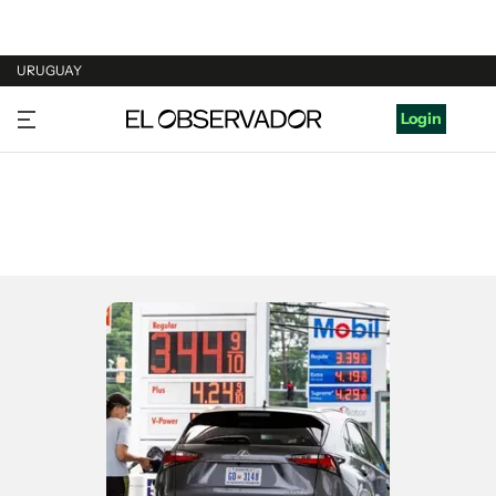
URUGUAY
URUGUAY
Login
ARGENTINA
ESPAÑA
ESTADOS UNIDOS