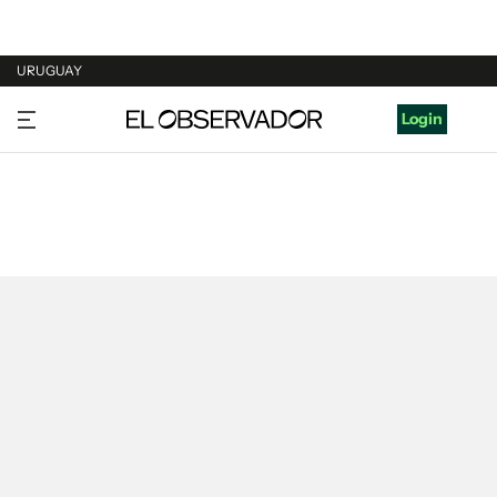
URUGUAY
URUGUAY
Login
ARGENTINA
ESPAÑA
ESTADOS UNIDOS