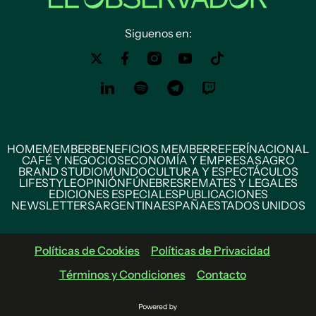
Siguenos en:
HOME
MEMBER
BENEFICIOS MEMBER
REFERÍ
NACIONAL
CAFÉ Y NEGOCIOS
ECONOMÍA Y EMPRESAS
AGRO
BRAND STUDIO
MUNDO
CULTURA Y ESPECTÁCULOS
LIFESTYLE
OPINIÓN
FÚNEBRES
REMATES Y LEGALES
EDICIONES ESPECIALES
PUBLICACIONES
NEWSLETTERS
ARGENTINA
ESPAÑA
ESTADOS UNIDOS
Políticas de Cookies
Políticas de Privacidad
Términos y Condiciones
Contacto