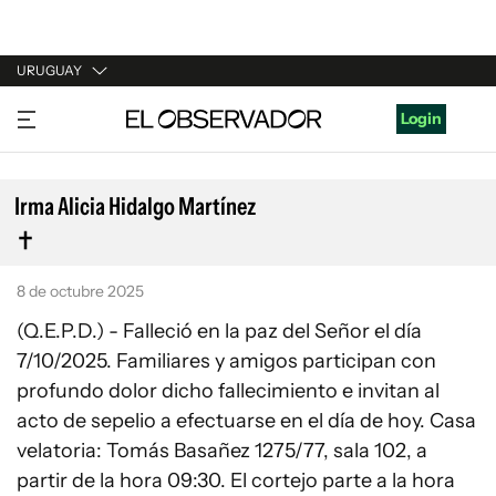
URUGUAY
URUGUAY
Login
ARGENTINA
ESPAÑA
Irma Alicia Hidalgo Martínez
ESTADOS UNIDOS
8 de octubre 2025
(Q.E.P.D.) - Falleció en la paz del Señor el día
7/10/2025. Familiares y amigos participan con
profundo dolor dicho fallecimiento e invitan al
acto de sepelio a efectuarse en el día de hoy. Casa
velatoria: Tomás Basañez 1275/77, sala 102, a
partir de la hora 09:30. El cortejo parte a la hora