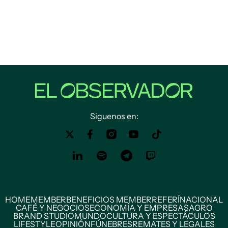
Siguenos en:
HOME
MEMBER
BENEFICIOS MEMBER
REFERÍ
NACIONAL
CAFÉ Y NEGOCIOS
ECONOMÍA Y EMPRESAS
AGRO
BRAND STUDIO
MUNDO
CULTURA Y ESPECTÁCULOS
LIFESTYLE
OPINIÓN
FÚNEBRES
REMATES Y LEGALES