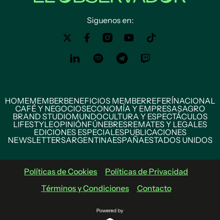
Siguenos en:
HOME
MEMBER
BENEFICIOS MEMBER
REFERÍ
NACIONAL
CAFÉ Y NEGOCIOS
ECONOMÍA Y EMPRESAS
AGRO
BRAND STUDIO
MUNDO
CULTURA Y ESPECTÁCULOS
LIFESTYLE
OPINIÓN
FÚNEBRES
REMATES Y LEGALES
EDICIONES ESPECIALES
PUBLICACIONES
NEWSLETTERS
ARGENTINA
ESPAÑA
ESTADOS UNIDOS
Políticas de Cookies
Políticas de Privacidad
Términos y Condiciones
Contacto