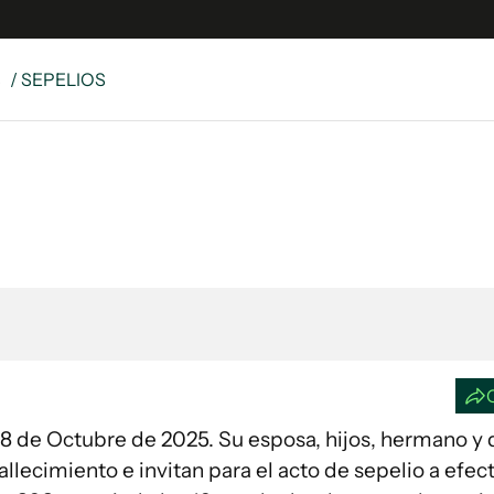
S
/ SEPELIOS
e
S
n
es
Siguenos en:
 y Legales
es especiales
ciones
ters
ina
 Unidos
allecimiento e invitan para el acto de sepelio a efec