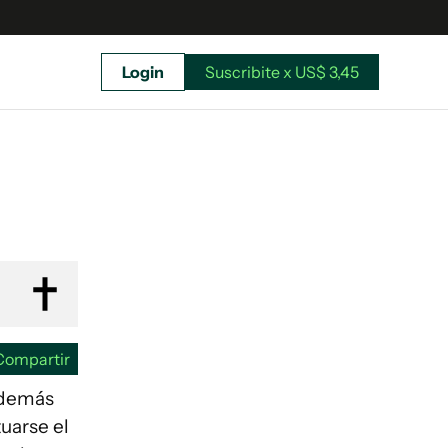
Login
Suscribite x US$ 3,45
uscríbete ahora a El Observador y elegí hasta
donde llegar.
Compartir
tuarse el
Suscribite x US$ 3,45