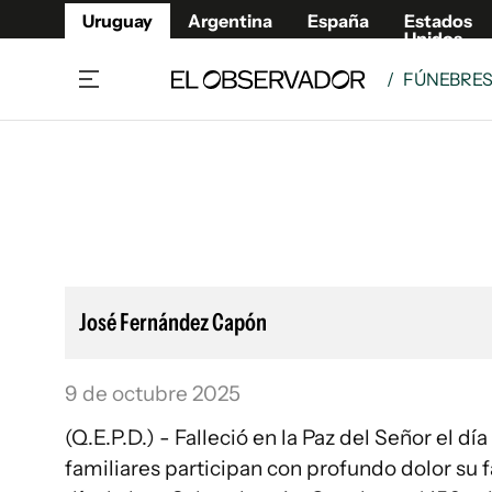
Uruguay
Argentina
España
Estados
Unidos
/
FÚNEBRE
Home
Lifestyl
Member
Opinió
Beneficios Member
Fúnebr
Referí
Remates
10°C
Sábado:
Ahora en:
Montevideo
Nacional
Mín
7°
Máx
11°
Edicion
Nubes
Café y Negocios
Publica
José Fernández Capón
Economía y Empresas
Newslet
Agro
Argent
9 de octubre 2025
Brand Studio
España
(Q.E.P.D.) - Falleció en la Paz del Señor el día 8 de Octubre de 2025. Su esposa, hijos, hermano y demás
Mundo
Estados
familiares participan con profundo dolor su f
Cultura y Espectáculos