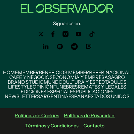
Siguenos en:
HOME
MEMBER
BENEFICIOS MEMBER
REFERÍ
NACIONAL
CAFÉ Y NEGOCIOS
ECONOMÍA Y EMPRESAS
AGRO
BRAND STUDIO
MUNDO
CULTURA Y ESPECTÁCULOS
LIFESTYLE
OPINIÓN
FÚNEBRES
REMATES Y LEGALES
EDICIONES ESPECIALES
PUBLICACIONES
NEWSLETTERS
ARGENTINA
ESPAÑA
ESTADOS UNIDOS
Políticas de Cookies
Políticas de Privacidad
Términos y Condiciones
Contacto