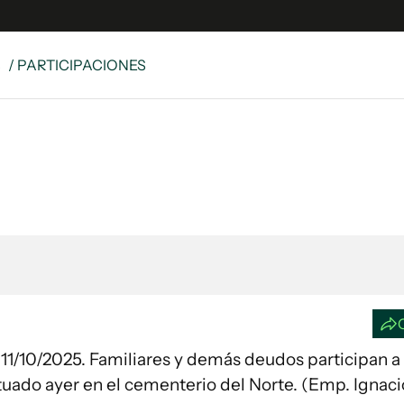
S
/ PARTICIPACIONES
e
S
n
es
Siguenos en:
 y Legales
es especiales
ciones
ters
ina
 Unidos
ctuado ayer en el cementerio del Norte. (Emp. Ignac