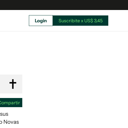
Login
Suscribite x US$ 3,45
uscríbete ahora a El Observador y elegí hasta
donde llegar.
Compartir
io Novas
Suscribite x US$ 3,45