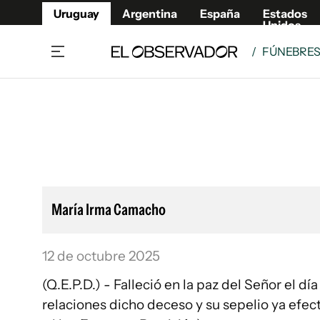
Uruguay
Argentina
España
Estados
Unidos
/
FÚNEBRE
Home
Lifestyl
Member
Opinió
Beneficios Member
Fúnebr
Referí
Remates
12°C
Viernes:
Ahora en:
Montevideo
Nacional
Mín
10°
Máx
12°
Edicion
Nubes
Café y Negocios
Publica
María Irma Camacho
Economía y Empresas
Newslet
Agro
Argent
12 de octubre 2025
Brand Studio
España
(Q.E.P.D.) - Falleció en la paz del Señor el día 11/10/2025. Familiares y demás deudos participan a sus
Mundo
Estados
relaciones dicho deceso y su sepelio ya efe
Cultura y Espectáculos