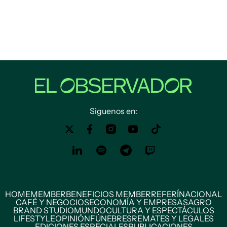
Siguenos en:
HOME
MEMBER
BENEFICIOS MEMBER
REFERÍ
NACIONAL
CAFÉ Y NEGOCIOS
ECONOMÍA Y EMPRESAS
AGRO
BRAND STUDIO
MUNDO
CULTURA Y ESPECTÁCULOS
LIFESTYLE
OPINIÓN
FÚNEBRES
REMATES Y LEGALES
EDICIONES ESPECIALES
PUBLICACIONES