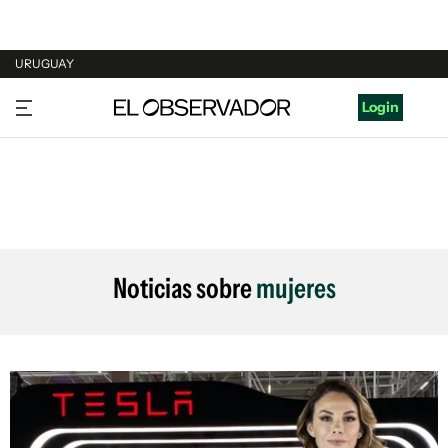
URUGUAY
URUGUAY
Login
ARGENTINA
ESPAÑA
ESTADOS UNIDOS
Noticias sobre
mujeres