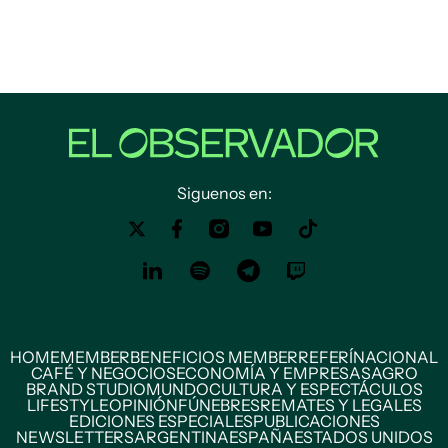
Siguenos en:
HOME
MEMBER
BENEFICIOS MEMBER
REFERÍ
NACIONAL
CAFÉ Y NEGOCIOS
ECONOMÍA Y EMPRESAS
AGRO
BRAND STUDIO
MUNDO
CULTURA Y ESPECTÁCULOS
LIFESTYLE
OPINIÓN
FÚNEBRES
REMATES Y LEGALES
EDICIONES ESPECIALES
PUBLICACIONES
NEWSLETTERS
ARGENTINA
ESPAÑA
ESTADOS UNIDOS