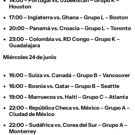
14:00 –
Portugal
vs.
Uzbekistán
– Grupo K –
Houston
17:00 –
Inglaterra
vs.
Ghana
– Grupo L – Boston
20:00 –
Panamá
vs.
Croacia
– Grupo L – Toronto
23:00 –
Colombia
vs.
RD Congo
– Grupo K –
Guadalajara
Miércoles 24 de junio
16:00 –
Suiza
vs.
Canadá
– Grupo B – Vancouver
16:00 –
Bosnia
vs.
Qatar
– Grupo B – Seattle
19:00 –
Marruecos
vs.
Haití
– Grupo C – Atlanta
22:00 –
República Checa
vs.
México
– Grupo A –
Ciudad de México
22:00 –
Sudáfrica
vs.
Corea del Sur
– Grupo A –
Monterrey