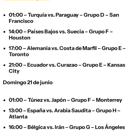
01:00 –
Turquía
vs.
Paraguay
– Grupo D – San
Francisco
14:00 –
Países Bajos
vs.
Suecia
– Grupo F –
Houston
17:00 –
Alemania
vs.
Costa de Marfil
– Grupo E –
Toronto
21:00 –
Ecuador
vs.
Curazao
– Grupo E – Kansas
City
Domingo 21 de junio
01:00 –
Túnez
vs.
Japón
– Grupo F – Monterrey
13:00 –
España
vs.
Arabia Saudita
– Grupo H –
Atlanta
16:00 –
Bélgica
vs.
Irán
– Grupo G – Los Ángeles