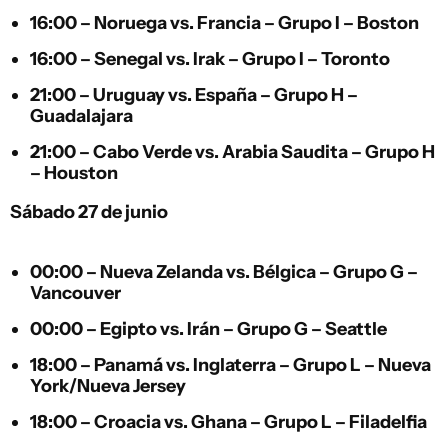
16:00 –
Noruega
vs.
Francia
– Grupo I – Boston
16:00 –
Senegal
vs.
Irak
– Grupo I – Toronto
21:00 –
Uruguay
vs.
España
– Grupo H –
Guadalajara
21:00 –
Cabo Verde
vs.
Arabia Saudita
– Grupo H
– Houston
Sábado 27 de junio
00:00 –
Nueva Zelanda
vs.
Bélgica
– Grupo G –
Vancouver
00:00 –
Egipto
vs.
Irán
– Grupo G – Seattle
18:00 –
Panamá
vs.
Inglaterra
– Grupo L – Nueva
York/Nueva Jersey
18:00 –
Croacia
vs.
Ghana
– Grupo L – Filadelfia