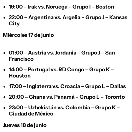
19:00 –
Irak
vs.
Noruega
– Grupo I – Boston
22:00 –
Argentina
vs.
Argelia
– Grupo J – Kansas
City
Miércoles 17 de junio
01:00 –
Austria
vs.
Jordania
– Grupo J – San
Francisco
14:00 –
Portugal
vs.
RD Congo
– Grupo K –
Houston
17:00 –
Inglaterra
vs.
Croacia
– Grupo L – Dallas
20:00 –
Ghana
vs.
Panamá
– Grupo L – Toronto
23:00 –
Uzbekistán
vs.
Colombia
– Grupo K –
Ciudad de México
Jueves 18 de junio